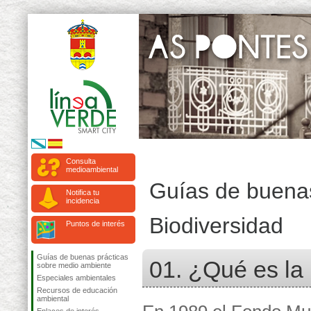
Consulta
medioambiental
Guías de buenas
Notifica tu
incidencia
Biodiversidad
Puntos de interés
Guías de buenas prácticas
01. ¿Qué es la
sobre medio ambiente
Especiales ambientales
Recursos de educación
ambiental