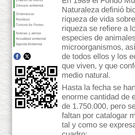
En 1989 el Fondo Mun
Enlaces de interés
Glosario ambiental
Naturaleza definió bi
Ordenanzas
riqueza de vida sobre
Residuos
Turismo As Pontes
riqueza se refiere a l
Noticias y alertas
especies de animales
Actualidad ambiental
Agenda Ambiental
microorganismos, as
de todos ellos y los 
que viven, y que conf
medio natural.
Hasta la fecha se han
enorme cantidad de e
de 1.750.000, pero s
faltan por catalogar
tal y como se expresa
cuadro: