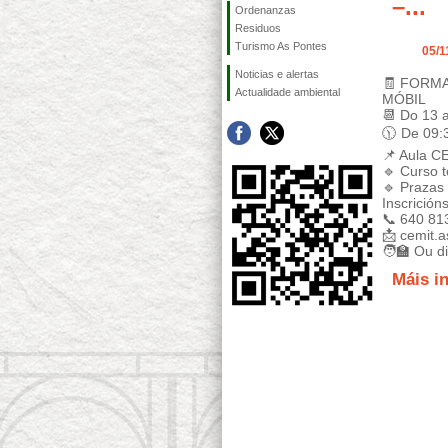
–...
Ordenanzas
Residuos
Turismo As Pontes
05/1
Noticias e alertas
🧾 FORM
Actualidade ambiental
MÓBIL
📆 Do 13 
🕦 De 09:
📌 Aula C
🔹 Curso t
🔹 Prazas 
Inscricións
📞 640 81
📩 cemit.
🧑‍🏫 Ou d
Máis i