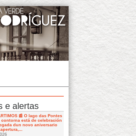
s e alertas
TIMOS 📰 O lago das Pontes
a contorna está de celebración
egada dun novo aniversario
apertura,...
2026