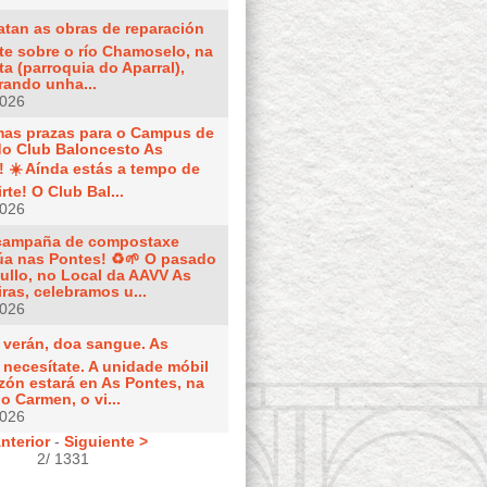
atan as obras de reparación
te sobre o río Chamoselo, na
ta (parroquia do Aparral),
rando unha...
2026
imas prazas para o Campus de
do Club Baloncesto As
! ☀️ Aínda estás a tempo de
irte! O Club Bal...
2026
 campaña de compostaxe
úa nas Pontes! ♻️🌱 O pasado
xullo, no Local da AAVV As
ras, celebramos u...
2026
e verán, doa sangue. As
 necesítate. A unidade móbil
zón estará en As Pontes, na
o Carmen, o vi...
2026
nterior
-
Siguiente >
2/ 1331