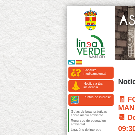
Consulta
medioambiental
Notic
Notifica a túa
incidencia
Puntos de interese
🧾 
MAN
Guías de boas prácticas
sobre medio ambiente
📆 D
Recursos de educación
ambiental
09:3
Ligazóns de interese