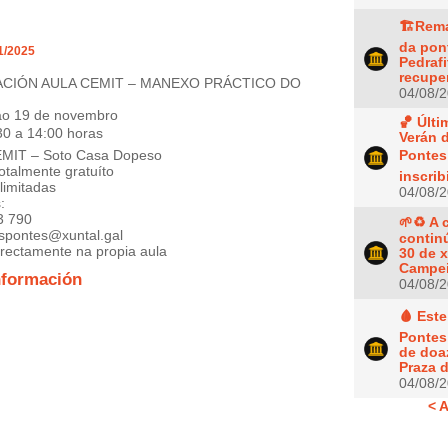
🏗️Rem
da pon
1/2025
Pedrafi
recupe
ACIÓN AULA CEMIT – MANEXO PRÁCTICO DO
04/08/
ao 19 de novembro
🏀 Últ
30 a 14:00 horas
Verán 
EMIT – Soto Casa Dopeso
Pontes
otalmente gratuíto
inscrib
limitadas
04/08/
:
3 790
🌱♻️ A
aspontes@xuntal.gal
contin
irectamente na propia aula
30 de 
Campei
nformación
04/08/
🩸 Est
Pontes
de doa
Praza d
04/08/
< A