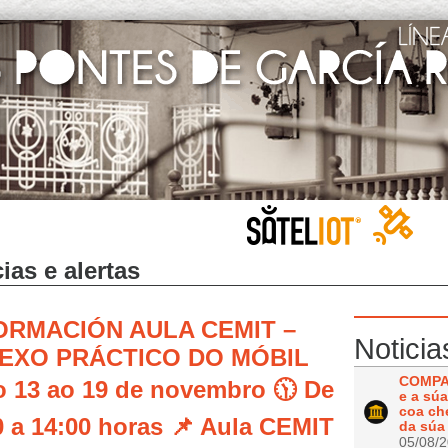
ias e alertas
FORMACIÓN AULA CEMIT –
Noticia
EXO PRÁCTICO DO MÓBIL
COMPAR
o 13 ao 19 de novembro 🕦 De
e a sú
coa ch
0 a 14:00 horas 📌 Aula CEMIT
da súa 
05/08/