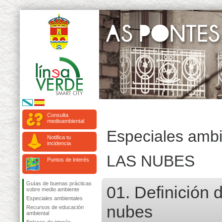
Consulta
medioambiental
Especiales ambi
Notifica tu
incidencia
LAS NUBES
Puntos de interés
Guías de buenas prácticas
01. Definición 
sobre medio ambiente
Especiales ambientales
nubes
Recursos de educación
ambiental