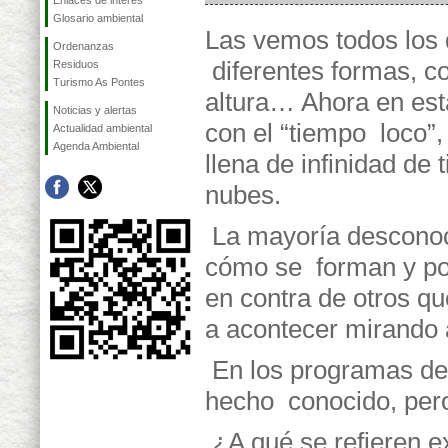
Enlaces de interés
Glosario ambiental
Las vemos todos los 
Ordenanzas
diferentes formas, co
Residuos
Turismo As Pontes
altura… Ahora en est
Noticias y alertas
con el “tiempo loco”, 
Actualidad ambiental
Agenda Ambiental
llena de infinidad de 
nubes.
La mayoría descon
cómo se forman y por
en contra de otros q
a acontecer mirando a
En los
programas de
hecho conocido, pe
¿A qué se refieren 