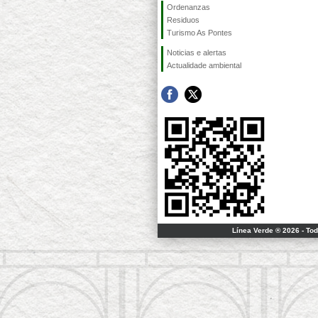
Ordenanzas
Residuos
Turismo As Pontes
Noticias e alertas
Actualidade ambiental
Línea Verde ® 2026 - To