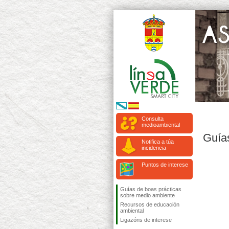
Consulta
medioambiental
Guía
Notifica a túa
incidencia
Puntos de interese
Guías de boas prácticas
sobre medio ambiente
Recursos de educación
ambiental
Ligazóns de interese